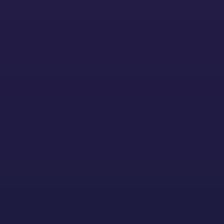
智能交通
利用技术优化交通管理和出行体验